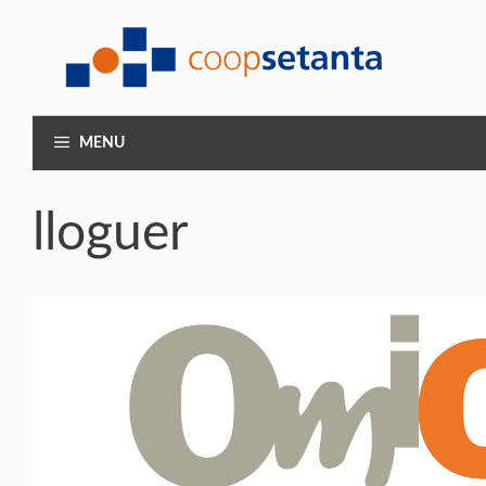
Vés
al
contingut
MENU
lloguer