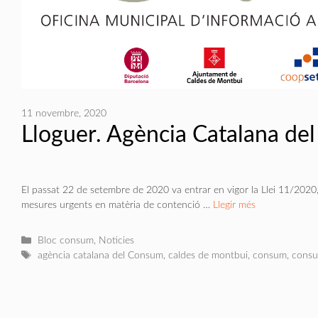
11 novembre, 2020
Lloguer. Agència Catalana de
El passat 22 de setembre de 2020 va entrar en vigor la Llei 11/2020
mesures urgents en matèria de contenció …
Llegir més
Categories
Bloc consum
,
Noticies
Etiquetes
agència catalana del Consum
,
caldes de montbui
,
consum
,
consu