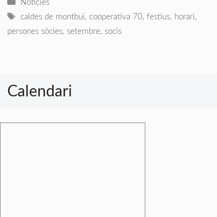
Categories
Noticies
Etiquetes
caldes de montbui
,
cooperativa 70
,
festius
,
horari
,
persones sòcies
,
setembre
,
socis
Calendari