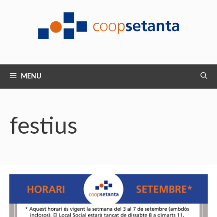
Vés
al
contingut
MENU
festius