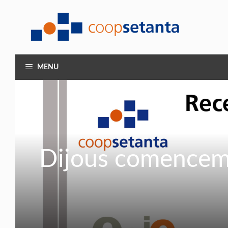
Vés
al
contingut
MENU
Dijous comencem l