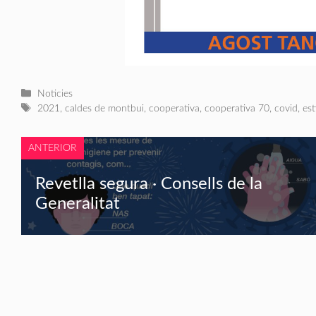
Categories
Noticies
Etiquetes
2021
,
caldes de montbui
,
cooperativa
,
cooperativa 70
,
covid
,
est
ANTERIOR
Revetlla segura · Consells de la
Generalitat