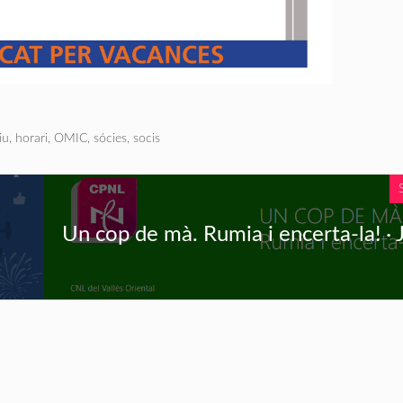
iu
,
horari
,
OMIC
,
sócies
,
socis
Un cop de mà. Rumia i encerta-la! · 