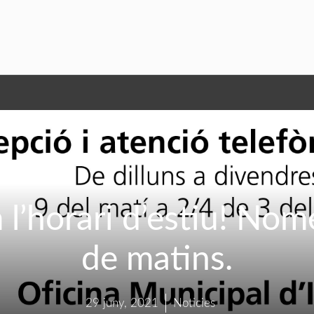
’horari d’estiu! Nom
de matins.
29 juny, 2021
Noticies